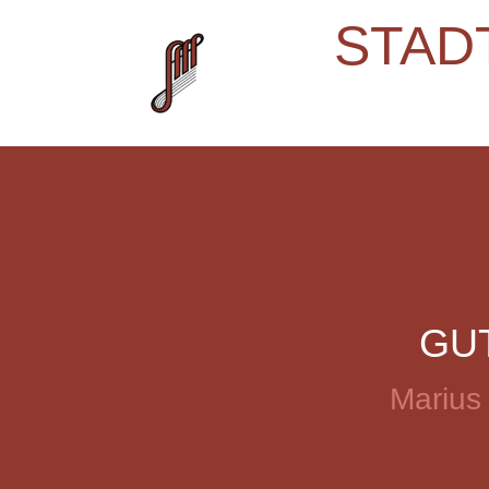
STAD
GU
Marius