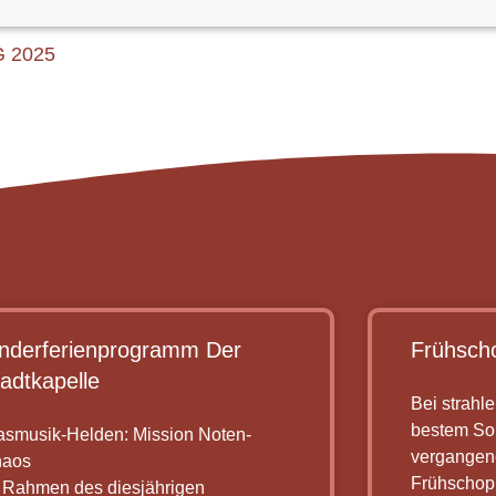
 2025
inderferienprogramm Der
Frühsch
adtkapelle
Bei strah
bestem So
asmusik-Helden: Mission Noten-
vergangen
aos
Frühschopp
 Rahmen des diesjährigen