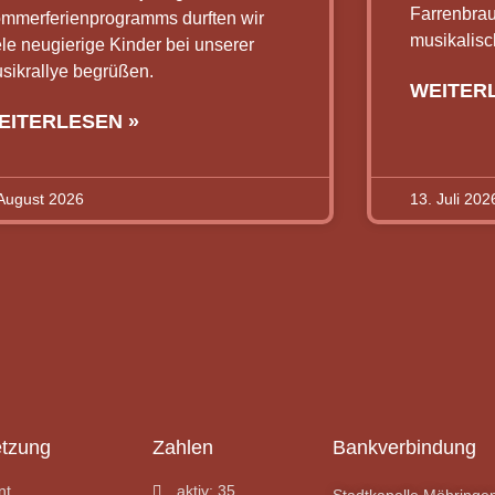
Farrenbra
mmerferienprogramms durften wir
musikalisc
ele neugierige Kinder bei unserer
sikrallye begrüßen.
WEITER
EITERLESEN »
 August 2026
13. Juli 202
tzung
Zahlen
Bankverbindung
nt
aktiv: 35