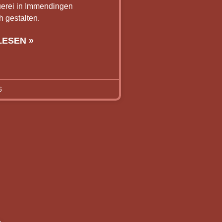
uerei in Immendingen
h gestalten.
LESEN »
6