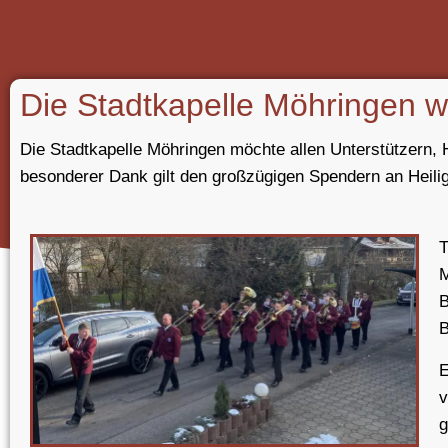
Die Stadtkapelle Möhringen w
Die Stadtkapelle Möhringen möchte allen Unterstützern, 
besonderer Dank gilt den großzügigen Spendern an Heilig
T
M
B
E
v
g